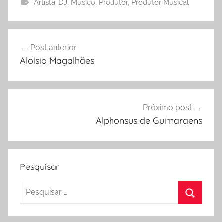
Artista
,
DJ
,
Músico
,
Produtor
,
Produtor Musical
B
i
Navegação
o
Post anterior
de
g
Aloísio Magalhães
r
Post
a
f
i
Próximo post
a
Alphonsus de Guimaraens
,
L
e
Pesquisar
t
r
Pesquisar
a
por:
A
Procura