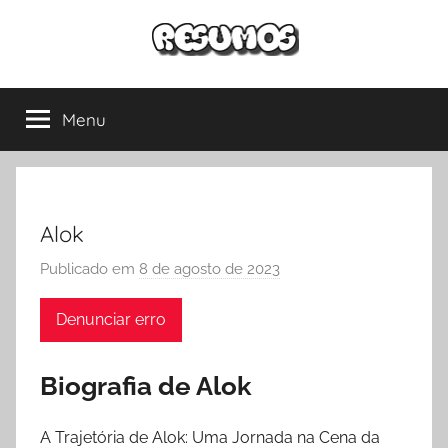
Pular
para
o
Resumos
Conteúdos
conteúdo
para
Menu
Só
estudantes
de
todos
Escola
os
níveis.
Alok
Exercícios
corrigidos,
Publicado em
8 de agosto de 2023
p
resumos
o
de
Denunciar erro
r
todas
a
as
d
Biografia de Alok
disciplinas
m
e
i
muito
A Trajetória de Alok: Uma Jornada na Cena da