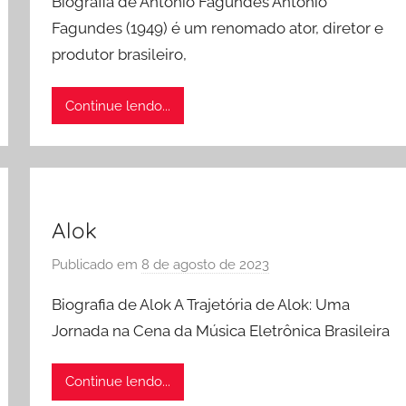
Biografia de Antônio Fagundes Antônio
r
Fagundes (1949) é um renomado ator, diretor e
a
produtor brasileiro,
d
m
i
Continue lendo...
n
Alok
Publicado em
8 de agosto de 2023
p
o
Biografia de Alok A Trajetória de Alok: Uma
r
Jornada na Cena da Música Eletrônica Brasileira
a
d
Continue lendo...
m
i