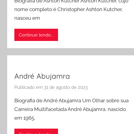
Biografia de Ashton Kutcher Ashton Kutcher, cujo
e
r
nome completo é Christopher Ashton Kutcher,
muito
a
nasceu em
mais!
d
m
i
Continue lendo...
n
André Abujamra
Publicado em
31 de agosto de 2023
p
o
Biografia de André Abujamra Um Olhar sobre sua
r
Carreira Multifacetada André Abujamra, nascido
a
em 1965,
d
m
i