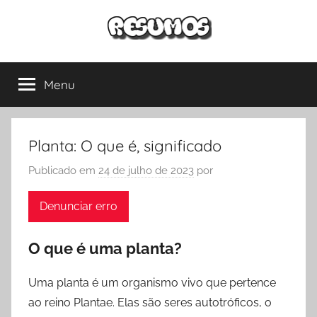
Pular
para
o
Resumos
Conteúdos
conteúdo
para
Menu
Só
estudantes
de
todos
Escola
os
Planta: O que é, significado
níveis.
Publicado em
24 de julho de 2023
por
Exercícios
corrigidos,
Denunciar erro
resumos
de
todas
O que é uma planta?
as
disciplinas
Uma planta é um organismo vivo que pertence
e
ao reino Plantae. Elas são seres autotróficos, o
muito