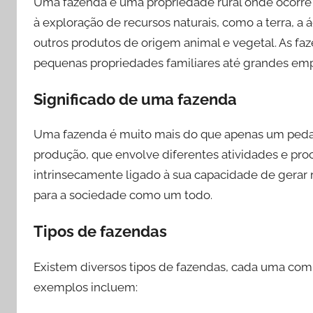
Uma fazenda é uma propriedade rural onde ocorre 
e
à exploração de recursos naturais, como a terra, a á
muito
mais!
outros produtos de origem animal e vegetal. As f
pequenas propriedades familiares até grandes emp
Significado de uma fazenda
Uma fazenda é muito mais do que apenas um pedaç
produção, que envolve diferentes atividades e pro
intrinsecamente ligado à sua capacidade de gerar r
para a sociedade como um todo.
Tipos de fazendas
Existem diversos tipos de fazendas, cada uma com s
exemplos incluem: