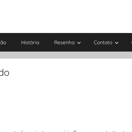
ião
História
Resenha
Contato
ado