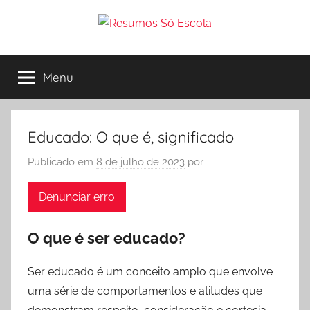
Pular
para
Resumos
o
Conteúdos
para
conteúdo
Menu
Só
estudantes
de
todos
Escola
os
Educado: O que é, significado
níveis.
Publicado em
8 de julho de 2023
por
Exercícios
corrigidos,
Denunciar erro
resumos
de
todas
O que é ser educado?
as
disciplinas
Ser educado é um conceito amplo que envolve
e
uma série de comportamentos e atitudes que
muito